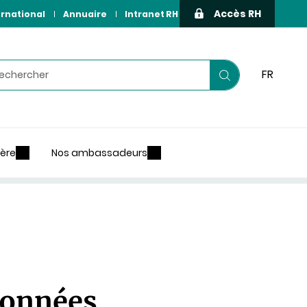
Accès RH
ernational
Annuaire
Intranet RH
hercher
FR
Lancer
votre
recherche
ière
Nos ambassadeurs
données