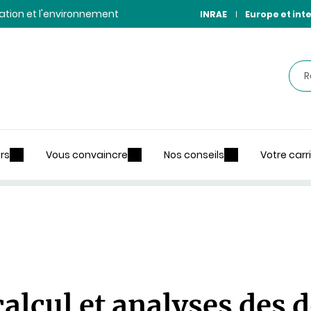
ntation et l'environnement
INRAE
Europe et int
Rec
rs
Vous convaincre
Nos conseils
Votre carr
alcul et analyses des 