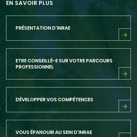
EN SAVOIR PLUS
PRÉSENTATION D'INRAE
PRÉSENTATION
D'INRAE
ETRE CONSEILLÉ-E SUR VOTRE PARCOURS
PROFESSIONNEL
ETRE
CONSEILLÉ-
E
SUR
DÉVELOPPER VOS COMPÉTENCES
VOTRE
PARCOURS
PROFESSIONNEL
DÉVELOPPER
VOS
COMPÉTENCES
VOUS ÉPANOUIR AU SEIN D'INRAE