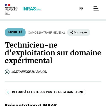
Contenu
Recherche
Navigation
FR
men
MOBILITÉ
Partager
CAMOB26-TR-GIP GEVES-2
Technicien-ne
d'exploitation sur domaine
expérimental
49370 ERDRE EN ANJOU
RETOUR À LA LISTE DES POSTES DE LA CAMPAGNE
Présentation d'INRAE