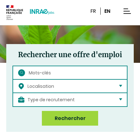
Contenu
Recherche
Navigation
FR
EN
men
Rechercher une offre d'emploi
Rechercher
Localisation
Type de recrutement
Rechercher