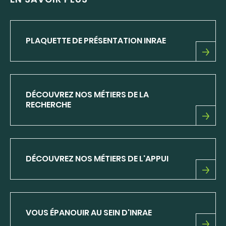
PLAQUETTE DE PRÉSENTATION INRAE
PLAQUETTE
DE
PRÉSENTATION
INRAE
DÉCOUVREZ NOS MÉTIERS DE LA
RECHERCHE
DÉCOUVREZ
NOS
MÉTIERS
DE
DÉCOUVREZ NOS MÉTIERS DE L'APPUI
LA
RECHERCHE
DÉCOUVREZ
NOS
MÉTIERS
DE
VOUS ÉPANOUIR AU SEIN D'INRAE
L'APPUI