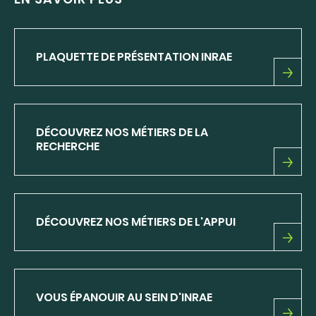
PLAQUETTE DE PRÉSENTATION INRAE
PLAQUETTE
DE
PRÉSENTATION
INRAE
DÉCOUVREZ NOS MÉTIERS DE LA
RECHERCHE
DÉCOUVREZ
NOS
MÉTIERS
DE
DÉCOUVREZ NOS MÉTIERS DE L'APPUI
LA
RECHERCHE
DÉCOUVREZ
NOS
MÉTIERS
DE
VOUS ÉPANOUIR AU SEIN D'INRAE
L'APPUI