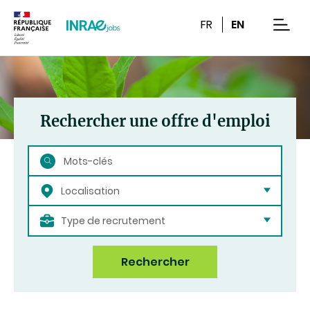
Contenu
Recherche
Navigation
FR
EN
men
Rechercher une offre d'emploi
Rechercher
Localisation
Type de recrutement
Rechercher